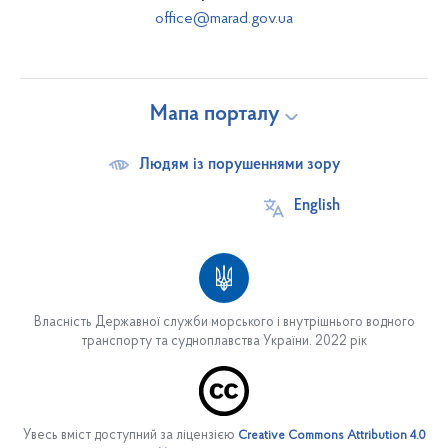
office@marad.gov.ua
Мапа порталу
Людям із порушеннями зору
English
Власність Державної служби морського і внутрішнього водного
транспорту та судноплавства України. 2022 рік
Про службу
Основні завдання
Увесь вміст доступний за ліцензією
Creative Commons Attribution 4.0
Структура служби