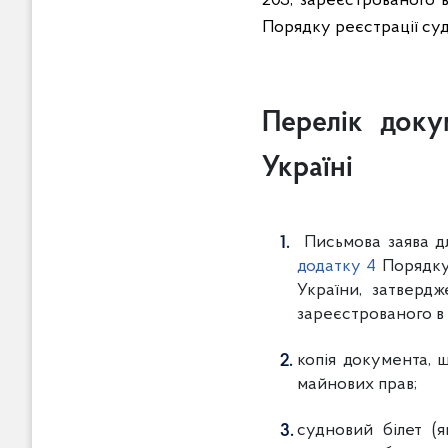
203, зареєстрованого 
Порядку реєстрації суд
Перелік доку
Україні
Письмова заява дл
додатку 4
Порядку 
України, затверд
зареєстрованого в 
копія документа, 
майнових прав;
судновий білет (