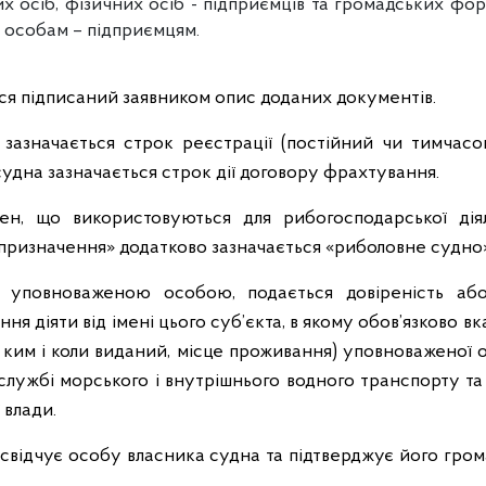
 осіб, фізичних осіб - підприємців та громадських фор
 особам – підприємцям.
ься підписаний заявником опис доданих документів.
 зазначається строк реєстрації (постійний чи тимчасов
судна зазначається строк дії договору фрахтування.
ден, що використовуються для рибогосподарської діял
призначення» додатково зазначається «риболовне судно»
и уповноваженою особою, подається довіреність аб
я діяти від імені цього суб’єкта, в якому обов’язково в
, ким і коли виданий, місце проживання) уповноваженої
службі морського і внутрішнього водного транспорту т
 влади.
свідчує особу власника судна та підтверджує його гром