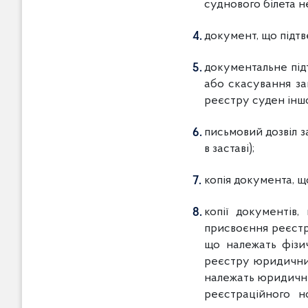
суднового білета не
документ, що підтв
документальне під
або скасування за
реєстру суден інш
письмовий дозвіл з
в заставі);
копія документа, щ
копії документів
присвоєння реєстра
що належать фізи
реєстру юридичних
належать юридични
реєстраційного н