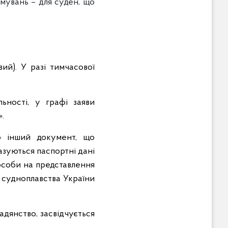
мувань – для суден, що
ий). У разі тимчасової
ьності, у графі заяви
.
о інший документ, що
казуються паспортні дані
 особи на представлення
а судноплавства України
адянство, засвідчується