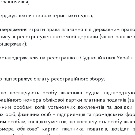
 закінчився);
ерджує технічні характеристики судна;
твердження втрати права плавання під державним прап
пису в реєстрі суден іноземної держави (якщо раніше
ої держави);
аставодержателя на реєстрацію в Судновій книзі Україн
о підтверджує сплату реєстраційного збору;
, що посвідчують особу власника судна, підтверджую
ційного номера облікової картки платника податків (за н
чним особам; копії установчих документів та довідки
 осіб, фізичних осіб – підприємців та громадських фор
м особам; копії документів, що посвідчують особу влас
омера облікової картки платника податків, довідки