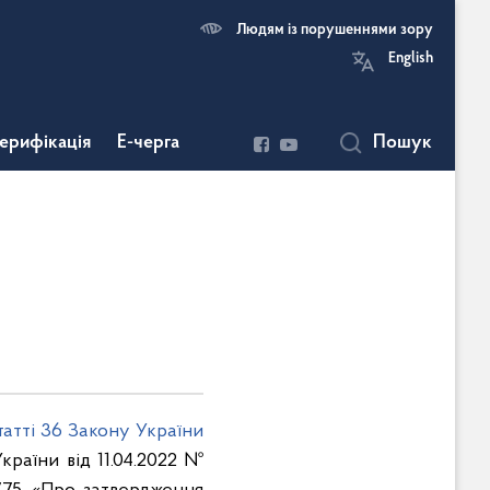
Людям із порушеннями зору
English
ерифікація
Е-черга
Пошук
татті 36 Закону України
раїни від 11.04.2022 №