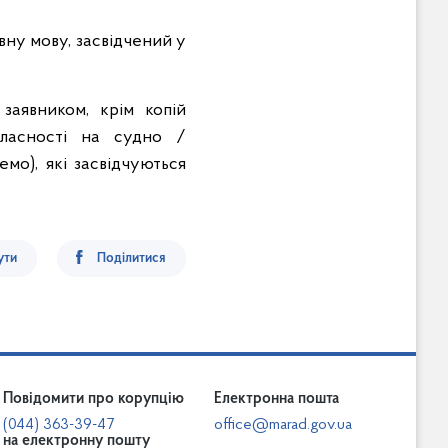
вну мову, засвідчений у
заявником, крім копій
власності на судно /
мо), які засвідчуються
ути
Поділитися
Повідомити про корупцію
Електронна пошта
(044) 363-39-47
office@marad.gov.ua
на електронну пошту