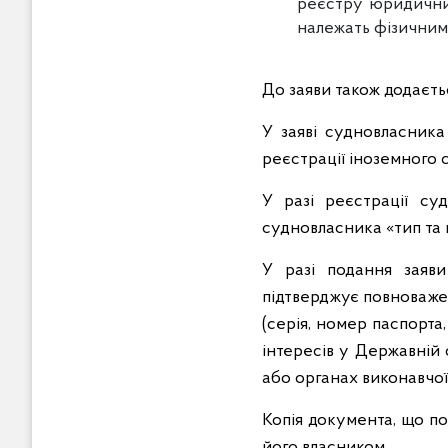
реєстру юридичних
належать фізичним
До заяви також додаєт
У заяві судновласника
реєстрації іноземного 
У разі реєстрації су
судновласника «тип та 
У разі подання заяв
підтверджує повноваженн
(серія, номер паспорта
інтересів у Державній 
або органах виконавчої
Копія документа, що по
його власником.