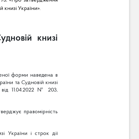
775, «Про затвердження
 книзі України».
удновій книзі
леної форми наведена в
аїни та Судновій книзі
від 11.04.2022 № 203,
;
тверджує правомірність
і України і строк дії