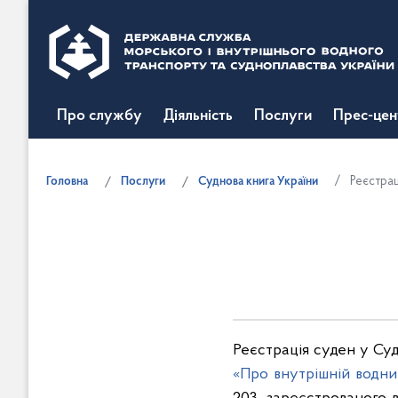
Про службу
Діяльність
Послуги
Прес-цен
Головна
Послуги
Суднова книга України
Реєстрац
Реєстрація суден у Суд
«Про внутрішній водни