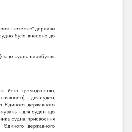
ором іноземної держави
 судно було внесено до
і (якщо судно перебуває
ть його громадянство,
аявності), – для суден,
 з Єдиного державного
мувань – для суден, що
ника судна, присвоєння
 з Єдиного державного