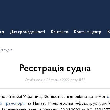
тр
Для громадськості
Контакти
Контакт-центр
В
ія судна
Реєстрація судна
Опубліковано 06 травня 2022 року, 11:53
новій книзі України здійснюється відповідно до вимог
с
й транспорт»
та Наказу Міністерства інфраструктури Ук