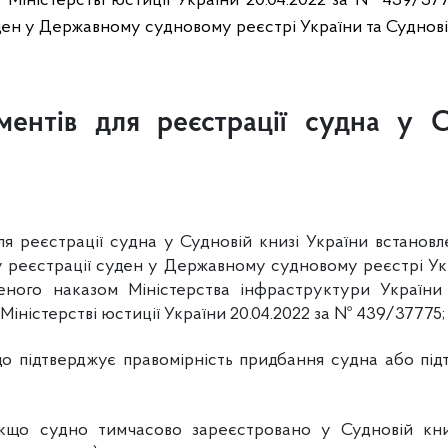
в Міністерстві юстиції України 20.04.2022 за № 439/37
ен у Державному судновому реєстрі України та Судновій
ментів для реєстрації судна у С
я реєстрації судна у Судновій книзі України встанов
реєстрації суден у Державному судновому реєстрі Укр
женого наказом Міністерства інфраструктури України 
Міністерстві юстиції України 20.04.2022 за № 439/37775
що підтверджує правомірність придбання судна або під
якщо судно тимчасово зареєстровано у Судновій книз