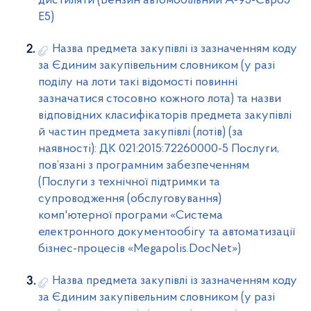
дистиляти (Бензин автомобільний А-95-Євро5
Е5)
Назва предмета закупівлі із зазначенням коду
за Єдиним закупівельним словником (у разі
поділу на лоти такі відомості повинні
зазначатися стосовно кожного лота) та назви
відповідних класифікаторів предмета закупівлі
й частин предмета закупівлі (лотів) (за
наявності): ДК 021:2015:72260000-5 Послуги,
пов’язані з програмним забезпеченням
(Послуги з технічної підтримки та
супроводження (обслуговування)
комп'ютерної програми «Система
електронного документообігу та автоматизації
бізнес-процесів «Megapolis.DocNet»)
Назва предмета закупівлі із зазначенням коду
за Єдиним закупівельним словником (у разі