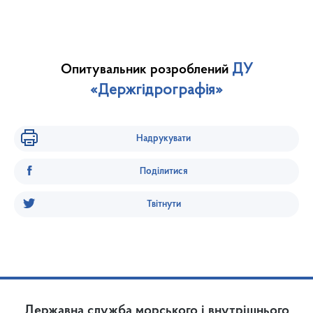
ДУ
Опитувальник розроблений
«Держгідрографія»
Надрукувати
Поділитися
Твітнути
Державна служба морського і внутрішнього