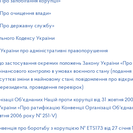
Про запобігання корупції»
«Про очищення влади»
«Про державну службу»
льного Кодексу України
у України про адміністративні правопорушення
до застосування окремих положень Закону України «Про 
фінансового контролю в умовах воєнного стану (подання 
суттєві зміни в майновому стані, повідомлення про відкр
нерезидента, проведення перевірок)
ізації Об'єднаних Націй проти корупції від 31 жовтня 200
 України «Про ратифікацію Конвенції Організації Об'єдн
овтня 2006 року № 251-V)
венція про боротьбу з корупцією № ETS173 від 27 січня 