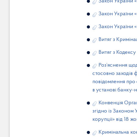
Закон України «
Закон України 
Закон України 
Витяг з Криміна
Витяг з Кодекс
Роз’яснення що
стосовно заходів 
повідомлення про 
в установі банку-
Конвенція Орган
згідно із Законом
корупції» від 18 ж
Кримінальна кон