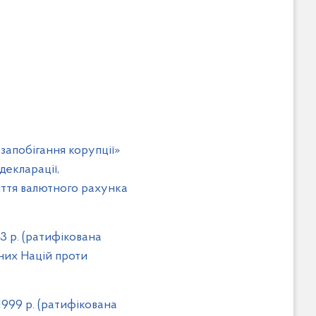
запобігання корупції»
декларації,
иття валютного рахунка
3 р. (ратифікована
аних Націй проти
1999 р. (ратифікована