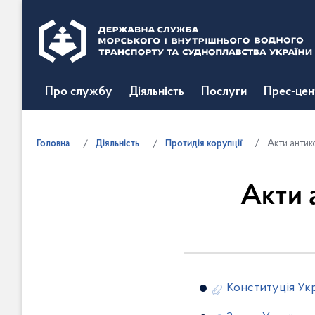
Про службу
Діяльність
Послуги
Прес-цен
Головна
Діяльність
Протидія корупції
Акти антик
Акти 
Конституція Ук