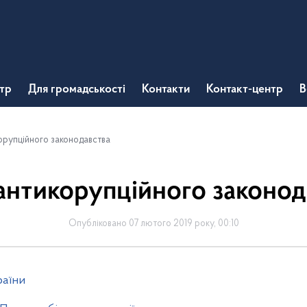
тр
Для громадськості
Контакти
Контакт-центр
В
орупційного законодавства
антикорупційного законод
Опубліковано 07 лютого 2019 року, 00:10
раїни