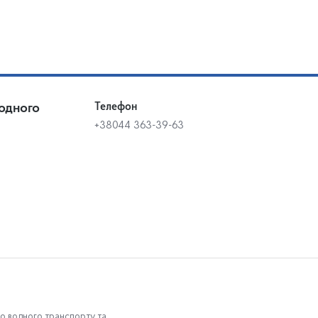
одного
Телефон
+38044 363-39-63
го водного транспорту та