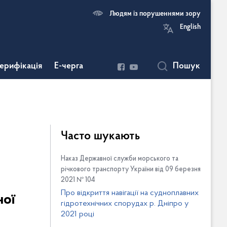
Людям із порушеннями зору
English
ерифікація
Е-черга
Пошук
Часто шукають
Наказ Державної служби морського та
річкового транспорту України від 09 березня
2021 № 104
Про відкриття навігації на судноплавних
ної
гідротехнічних спорудах р. Дніпро у
2021 році