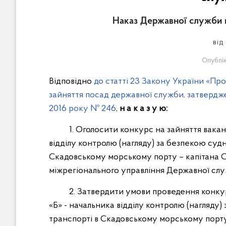
Наказ Державної служби м
від
Опублік
Відповідно
до статті 23 Закону України «Пр
зайняття посад державної служби, затвердже
2016 року № 246
,
н а к а з у ю:
1. Оголосити конкурс на зайняття вакантн
відділу контролю (нагляду) за безпекою суд
Скадовському морському порту – капітана 
міжрегіонального управління Державної слу
2. Затвердити умови проведення конкурсу
«Б» - начальника відділу контролю (нагляду
транспорті в Скадовському морському порту