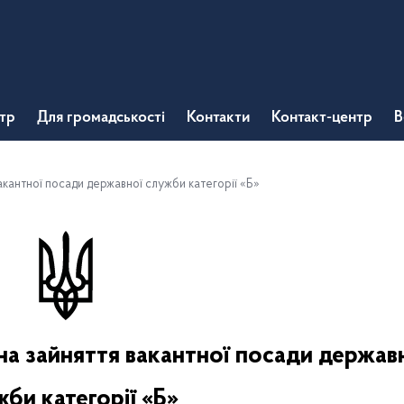
тр
Для громадськості
Контакти
Контакт-центр
В
кантної посади державної служби категорії «Б»
а зайняття вакантної посади держав
би категорії «Б»