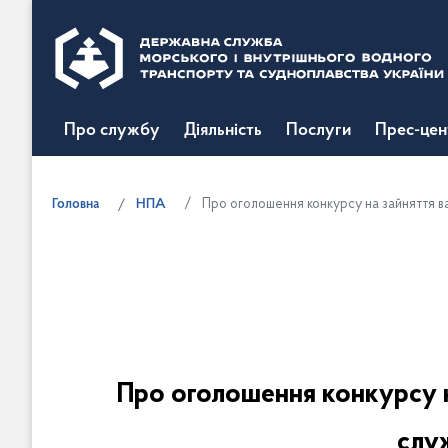
Про службу
Діяльність
Послуги
Прес-цен
Головна
НПА
Про оголошення конкурсу на зайняття ва
Про оголошення конкурсу н
служ