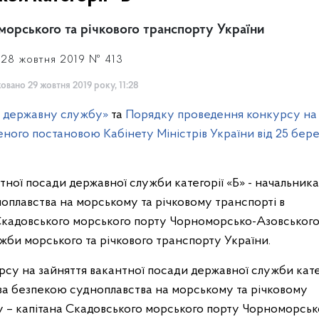
орського та річкового транспорту України
 28 жовтня 2019 № 413
овано 29 жовтня 2019 року, 11:28
о державну службу»
та
Порядку проведення конкурсу на
ного постановою Кабінету Міністрів України від 25 бер
ої посади державної служби категорії «Б» - начальника
ноплавства на морському та річковому транспорті в
Скадовського морського порту Чорноморсько-Азовськог
жби морського та річкового транспорту України.
 на зайняття вакантної посади державної служби кате
) за безпекою судноплавства на морському та річковому
 – капітана Скадовського морського порту Чорноморськ