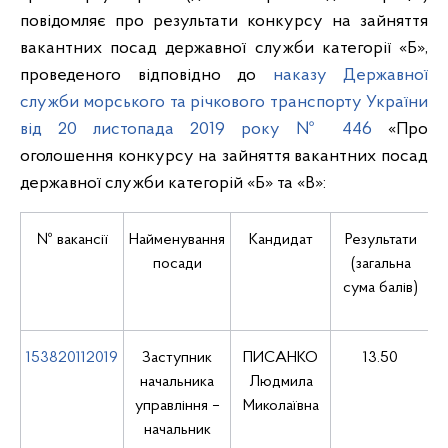
повідомляє про результати конкурсу на зайняття
вакантних посад державної служби категорії «Б»,
проведеного відповідно до
наказу Державної
служби морського та річкового транспорту України
від 20 листопада 2019 року № 446
«Про
оголошення конкурсу на зайняття вакантних посад
державної служби категорій «Б» та «В»:
№ вакансії
Найменування
Кандидат
Результати
посади
(загальна
сума балів)
153820112019
Заступник
ПИСАНКО
13.50
п
начальника
Людмила
управління –
Миколаївна
начальник