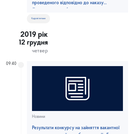
проведеного відповідно до наказу
Державної служби морського та річкового
транспорту України від 20 листопада 2019
Кадрові питання
року № 446
2019 рік
12 грудня
четвер
09:40
Новини
Результати конкурсу на зайняття вакантної