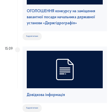
ОГОЛОШЕННЯ конкурсу на заміщення
вакантної посади начальника державної
установи «Держгідрографія»
Кадрові питання
15:09
Довідкова інформація
Кадрові питання