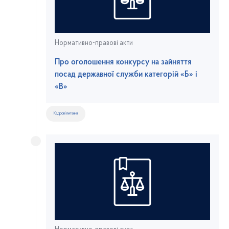
Нормативно-правові акти
Про оголошення конкурсу на зайняття
посад державної служби категорій «Б» і
«В»
Кадрові питання