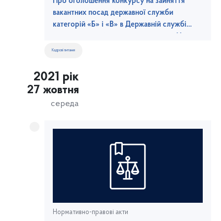
Про оголошення конкурсу на зайняття
вакантних посад державної служби
категорій «Б» і «В» в Державній службі
морського та річкового транспорту України
Кадрові питання
2021 рік
27 жовтня
середа
Нормативно-правові акти