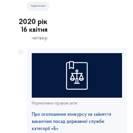
транспорту України від 16.04.2020 № 83
Кадрові питання
2020 рік
16 квітня
четвер
Нормативно-правові акти
Про оголошення конкурсу на зайняття
вакантних посад державної служби
категорії «Б»