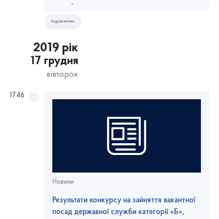
служби морського та річкового транспорту
України
Кадрові питання
2019 рік
17 грудня
вівторок
17:46
Новини
Результати конкурсу на зайняття вакантної
посад державної служби категорії «Б»,