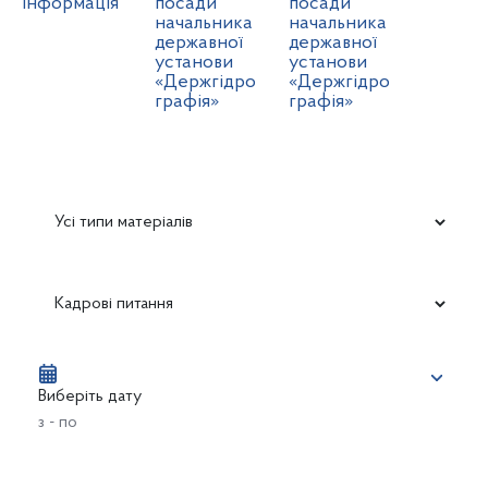
інформація
посади
посади
начальника
начальника
державної
державної
установи
установи
«Держгідро
«Держгідро
графія»
графія»
Виберіть дату
з - по