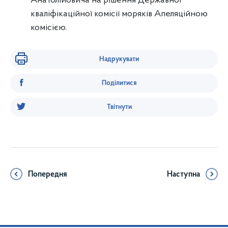
Анатолійовича на рішення Державної
кваліфікаційної комісії моряків Апеляційною
комісією.
Надрукувати
Поділитися
Твітнути
Попередня
Наступна