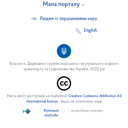
Мапа порталу
Людям із порушеннями зору
English
Власність Державної служби морського і внутрішнього водного
транспорту та судноплавства України. 2022 рік
Про службу
Основні завдання
Увесь вміст доступний за ліцензією
Creative Commons Attribution 4.0
Структура служби
, якщо не зазначено інше
International license
Керівництво
Компанія
— розробник порталу
«KitSoft»
Управління персоналом
Вакансії на період дії воєнного стану в Україні