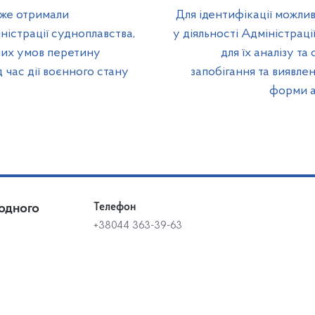
вже отримали
Для ідентифікації можли
ністрації судноплавства,
у діяльності Адміністраці
них умов перетину
для їх аналізу та
 час дії воєнного стану
запобігання та виявле
форми а
одного
Телефон
+38044 363-39-63