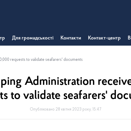
тр
Для громадськості
Контакти
Контакт-центр
В
0,000 requests to validate seafarers' documents
ping Administration receiv
ts to validate seafarers' do
Опубліковано 28 квітня 2023 року, 15:47