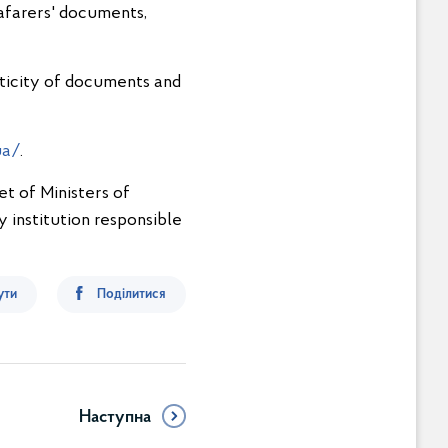
eafarers' documents,
nticity of documents and
ua/
.
t of Ministers of
y institution responsible
ути
Поділитися
Наступна