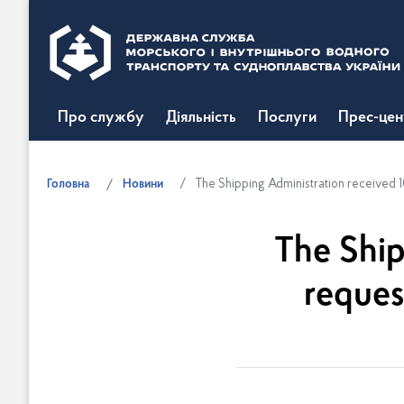
Про службу
Діяльність
Послуги
Прес-цен
Головна
Новини
The Shipping Administration received 1
The Ship
reques