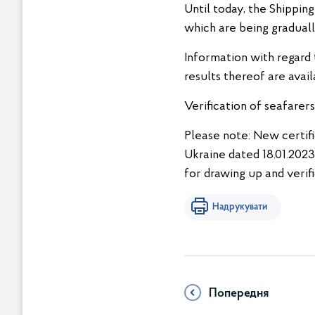
Until today, the Shippin
which are being gradual
Information with regard 
results thereof are avail
Verification of seafarers
Please note: New certif
Ukraine dated 18.01.2023
for drawing up and verif
Надрукувати
Попередня