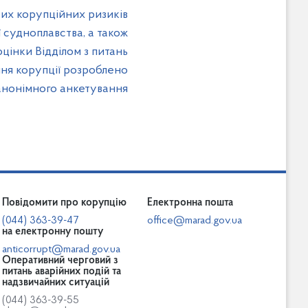
вих корупційних ризиків
ї судноплавства, а також
 оцінки Відділом з питань
ння корупції розроблено
нонімного анкетування
Повідомити про корупцію
Електронна пошта
(044) 363-39-47
office@marad.gov.ua
на електронну пошту
anticorrupt@marad.gov.ua
Оперативний черговий з
питань аварійних подій та
надзвичайних ситуацій
(044) 363-39-55