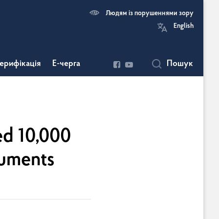
Людям із порушеннями зору
English
ерифікація
Е-черга
Пошук
ed 10,000
cuments