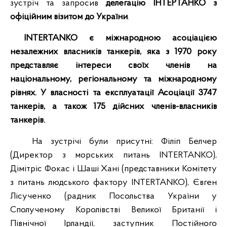
зустріч та запросив
делегацію ІНТЕРТАНКО з
офіційним візитом до України
.
INTERTANKO є міжнародною асоціацією
незалежних власників танкерів, яка з 1970 року
представляє інтереси своїх членів на
національному, регіональному та міжнародному
рівнях. У власності та експлуатації Асоціації 3747
танкерів, а також 175 дійсних членів-власників
танкерів.
На зустрічі були присутні: Філіп Белчер
(Директор з морських питань INTERTANKO),
Дімітріс Фокас і Шаші Хані (представники Комітету
з питань людського фактору INTERTANKO), Євген
Лісученко (радник Посольства України у
Сполученому Королівстві Великої Британії і
Північної Ірландії, заступник Постійного