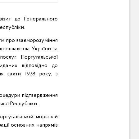
візит до Генерального
еспубліки.
ум про взаєморозуміння
дноплавства України та
ослуг Португальської
иданих відповідно до
ня вахти 1978 року, з
роцедури підтвердження
ької Республіки.
ортугальській морській
зації основних напрямів