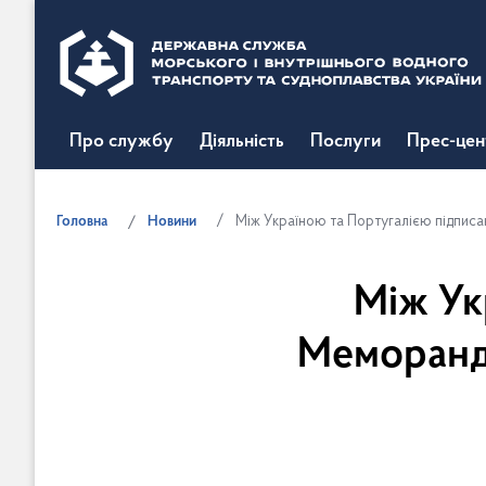
Про службу
Діяльність
Послуги
Прес-цен
Головна
Новини
Між Україною та Португалією підпис
Між Ук
Меморанд