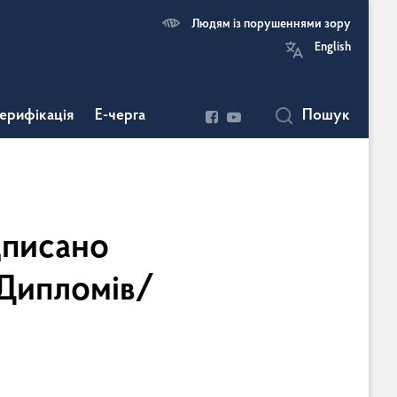
Людям із порушеннями зору
English
ерифікація
Е-черга
Пошук
в
дписано
Дипломів/