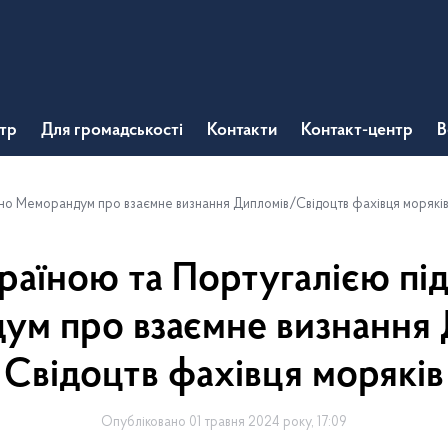
тр
Для громадськості
Контакти
Контакт-центр
В
ано Меморандум про взаємне визнання Дипломів/Свідоцтв фахівця морякі
раїною та Португалією пі
ум про взаємне визнання 
Свідоцтв фахівця моряків
Опубліковано 01 травня 2024 року, 17:09