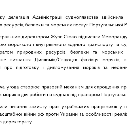
ку делегація Адміністрації судноплавства здійснила 
ресурсів, безпеки та морських послуг Португальської Р
Генеральним директором Жузе Сімао підписали Меморанд
 морського і внутрішнього водного транспорту та су
ратом природних ресурсів, безпеки та морських п
мне визнання Дипломів/Свідоцтв фахівця моряків, в
ї про підготовку і дипломування моряків та несен
мча угода створює правовий механізм для спрощення п
их моряків для роботи на суднах під прапором Португальс
ли питання захисту прав українських працівників у п
асштабної війни рф проти України та особливості реалі
о директорату.