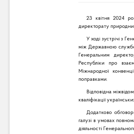
23 квітня 2024 ро
директорату природних 
У ході зустрічі з 
між Державною службою
Генеральним директо
Республіки про взає
Міжнародної конвенці
поправками.
Відповідна міжвідо
кваліфікації українськ
Додатково обговори
галузі в умовах повном
діяльності Генеральног