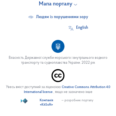
Мапа порталу
Людям із порушеннями зору
English
Власність Державної служби морського і внутрішнього водного
транспорту та судноплавства України. 2022 рік
Про службу
Основні завдання
Увесь вміст доступний за ліцензією
Creative Commons Attribution 4.0
Структура служби
, якщо не зазначено інше
International license
Керівництво
Компанія
— розробник порталу
«KitSoft»
Управління персоналом
Вакансії на період дії воєнного стану в Україні