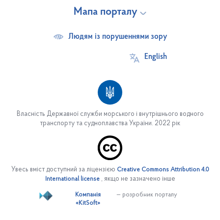
Мапа порталу
Людям із порушеннями зору
English
Власність Державної служби морського і внутрішнього водного
транспорту та судноплавства України. 2022 рік
Про службу
Основні завдання
Увесь вміст доступний за ліцензією
Creative Commons Attribution 4.0
Структура служби
, якщо не зазначено інше
International license
Керівництво
Компанія
— розробник порталу
«KitSoft»
Управління персоналом