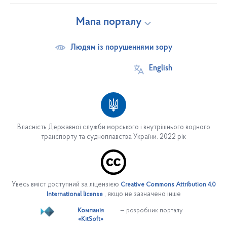
Мапа порталу
Людям із порушеннями зору
English
Власність Державної служби морського і внутрішнього водного
транспорту та судноплавства України. 2022 рік
Про службу
Основні завдання
Увесь вміст доступний за ліцензією
Creative Commons Attribution 4.0
Структура служби
, якщо не зазначено інше
International license
Керівництво
Компанія
— розробник порталу
«KitSoft»
Управління персоналом